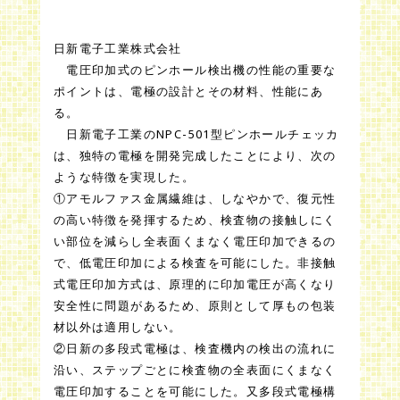
日新電子工業株式会社
電圧印加式のピンホール検出機の性能の重要な
ポイントは、電極の設計とその材料、性能にあ
る。
日新電子工業のNPC-501型ピンホールチェッカ
は、独特の電極を開発完成したことにより、次の
ような特徴を実現した。
①アモルファス金属繊維は、しなやかで、復元性
の高い特徴を発揮するため、検査物の接触しにく
い部位を減らし全表面くまなく電圧印加できるの
で、低電圧印加による検査を可能にした。非接触
式電圧印加方式は、原理的に印加電圧が高くなり
安全性に問題があるため、原則として厚もの包装
材以外は適用しない。
②日新の多段式電極は、検査機内の検出の流れに
沿い、ステップごとに検査物の全表面にくまなく
電圧印加することを可能にした。又多段式電極構