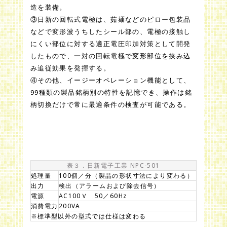
造を装備。
③日新の回転式電極は、茹麺などのピロー包装品
などで変形波うちしたシール部の、電極の接触し
にくい部位に対する適正電圧印加対策として開発
したもので、一対の回転電極で変形部位を挟み込
み追従効果を発揮する。
④その他、イージーオペレーション機能として、
99種類の製品銘柄別の特性を記憶でき、操作は銘
柄切換だけで常に最適条件の検査が可能である。
表３．日新電子工業 NPC-501
処理量
100個／分（製品の形状寸法により変わる）
出力
検出（アラームおよび除去信号）
電源
AC100Ｖ 50／60Hz
消費電力
200VA
※標準型以外の型式では仕様は変わる