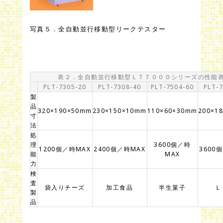
写真５．全自動並行移動型リークテスター
表２．全自動並行移動型ＬＴ７０００シリーズの性能
PLT-7305-20
PLT-7308-40
PLT-7504-60
PLT-
製
品
320×190×50mm
230×150×10mm
110×60×30mm
200×1
寸
法
処
理
3600個／時
1200個／時MAX
2400個／時MAX
3600
能
MAX
力
検
査
袋入りチーズ
加工食品
半生菓子
Ｌ
製
品