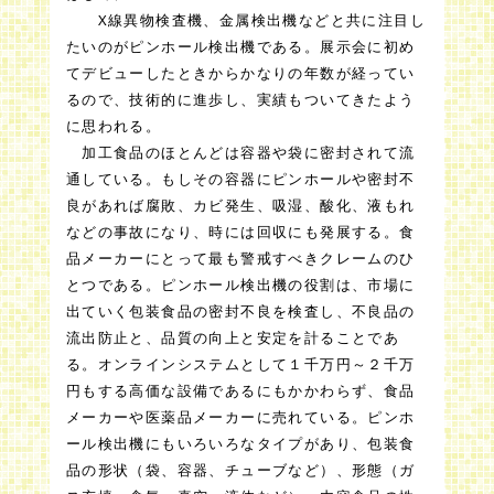
X線異物検査機、金属検出機などと共に注目し
たいのがピンホール検出機である。展示会に初め
てデビューしたときからかなりの年数が経ってい
るので、技術的に進歩し、実績もついてきたよう
に思われる。
加工食品のほとんどは容器や袋に密封されて流
通している。もしその容器にピンホールや密封不
良があれば腐敗、カビ発生、吸湿、酸化、液もれ
などの事故になり、時には回収にも発展する。食
品メーカーにとって最も警戒すべきクレームのひ
とつである。ピンホール検出機の役割は、市場に
出ていく包装食品の密封不良を検査し、不良品の
流出防止と、品質の向上と安定を計ることであ
る。オンラインシステムとして１千万円～２千万
円もする高価な設備であるにもかかわらず、食品
メーカーや医薬品メーカーに売れている。ピンホ
ール検出機にもいろいろなタイプがあり、包装食
品の形状（袋、容器、チューブなど）、形態（ガ