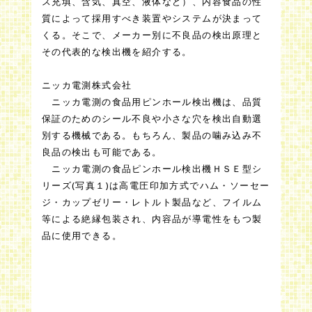
ス充填、含気、真空、液体など）、内容食品の性
質によって採用すべき装置やシステムが決まって
くる。そこで、メーカー別に不良品の検出原理と
その代表的な検出機を紹介する。
ニッカ電測株式会社
ニッカ電測の食品用ピンホール検出機は、品質
保証のためのシール不良や小さな穴を検出自動選
別する機械である。もちろん、製品の噛み込み不
良品の検出も可能である。
ニッカ電測の食品ピンホール検出機ＨＳＥ型シ
リーズ(写真１)は高電圧印加方式でハム・ソーセー
ジ・カップゼリー・レトルト製品など、フイルム
等による絶縁包装され、内容品が導電性をもつ製
品に使用できる。