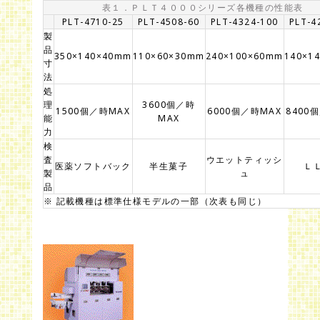
表１．ＰＬＴ４０００シリーズ各機種の性能表
PLT-4710-25
PLT-4508-60
PLT-4324-100
PLT-4
製
品
350×140×40mm
110×60×30mm
240×100×60mm
140×1
寸
法
処
理
3600個／時
1500個／時MAX
6000個／時MAX
8400
能
MAX
力
検
査
ウエットティッシ
医薬ソフトバック
半生菓子
Ｌ
製
ュ
品
※ 記載機種は標準仕様モデルの一部（次表も同じ）