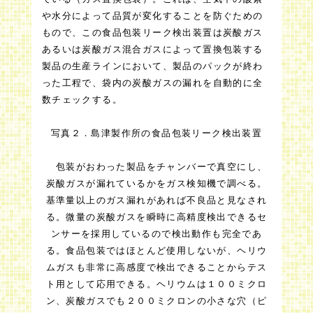
や水分によって品質が変化することを防ぐための
もので、この食品包装リーク検出装置は炭酸ガス
あるいは炭酸ガス混合ガスによって置換包装する
製品の生産ラインにおいて、製品のパックが終わ
った工程で、袋内の炭酸ガスの漏れを自動的に全
数チェックする。
写真２．島津製作所の食品包装リーク検出装置
包装がおわった製品をチャンバーで真空にし、
炭酸ガスが漏れているかをガス検知機で調べる。
基準量以上のガス漏れがあれば不良品と見なされ
る。微量の炭酸ガスを瞬時に高精度検出できるセ
ンサーを採用しているので検出動作も完全であ
る。食品包装ではほとんど使用しないが、ヘリウ
ムガスも非常に高感度で検出できることからテス
ト用として応用できる。ヘリウムは１００ミクロ
ン、炭酸ガスでも２００ミクロンの小さな穴（ピ