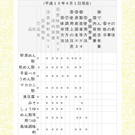
（平成１０年４月１日現在）
⑤
③
⑧
⑨
⑩
⑭
賞
原
⑥
⑦
使
原
製
⑪
⑬
で
②
④
味
⑫
①
材
保
調
用
産
造
使
内
ん
⑮その
産
内
期
固
品目
品
料
存
理
上
国
者
用
容
粉
他の表
地
容
限
形
名
名
方
方
の
名
等
方
総
含
示事項
名
量
等
量
※
法
法
注
※
※
法
量
有
※
１
意
３
４
量
２
即席めん
○
○
○
○
○
○
○
○
○
類
乾めん類
○
○
○
○
○
○
○
○
手延べそ
○
○
○
○
○
○
○
○
うめん類
マカロニ
○
○
○
○
○
○
○
○
類
凍豆腐
○
○
○
○
○
○
○
○
みそ
○
○
○
○
○
○
しょうゆ
○
○
○
○
○
○
○
めん類等
○
○
○
○
○
○
○
○
用つゆ
風味調味
○
○
○
○
○
○
○
○
料