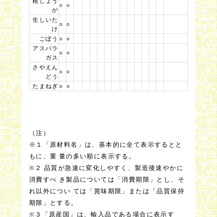
根しょう
○
○
が
生しいた
○
○
け
ごぼう
○
○
アスパラ
○
○
ガス
さやえん
○
○
どう
たまねぎ
○
○
（注）
※１「原材料名」は、基本的に全て表示するとと
もに、重 量の多い順に表示する。
※２ 品質が急速に変化しやすく、製造後速やかに
消費すべ き製品については「消費期限」とし、そ
れ以外につい ては「賞味期限」または「品質保持
期限」とする。
※３「原産国」は、輸入品である場合に表示す