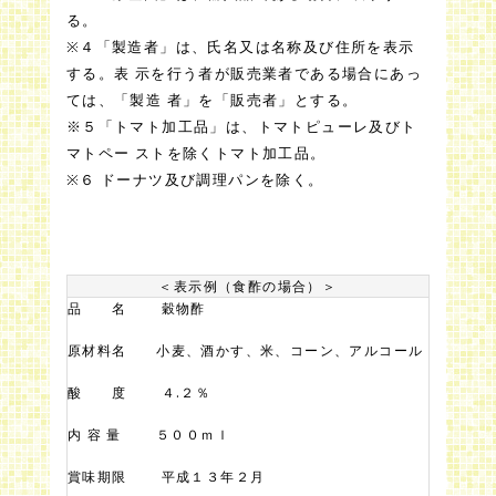
る。
※４「製造者」は、氏名又は名称及び住所を表示
する。表 示を行う者が販売業者である場合にあっ
ては、「製造 者」を「販売者」とする。
※５「トマト加工品」は、トマトピューレ及びト
マトペー ストを除くトマト加工品。
※６ ドーナツ及び調理パンを除く。
＜表示例（食酢の場合）＞
品 名 穀物酢
原材料名 小麦、酒かす、米、コーン、アルコール
酸 度 ４.２％
内 容 量 ５００ｍｌ
賞味期限 平成１３年２月