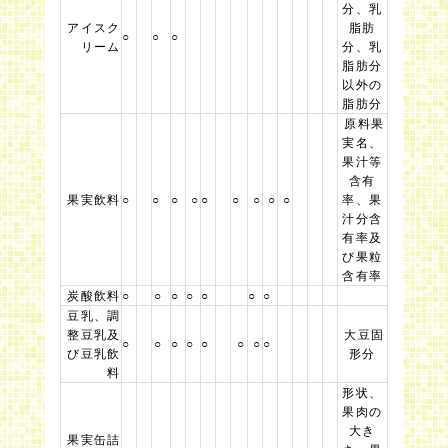
分、乳
アイスク
脂肪
○
○
○
リーム
分、乳
脂肪分
以外の
脂肪分
原料果
実名、
果汁等
含有
果実飲料
○
○
○
○
○
○
○
○
○
率、果
汁分含
有率及
び果粒
含有率
炭酸飲料
○
○
○
○
○
○
○
豆乳、調
整豆乳及
大豆固
○
○
○
○
○
○
○
○
び豆乳飲
形分
料
形状、
果肉の
大き
果実缶詰