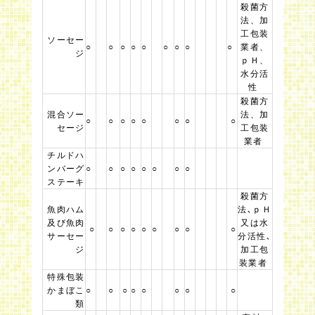
殺菌方
法、加
工包装
ソーセー
○
○
○
○
○
○
○
○
○
業者、
ジ
ｐＨ、
水分活
性
殺菌方
混合ソー
法、加
○
○
○
○
○
○
○
○
セージ
工包装
業者
チルドハ
ンバーグ
○
○
○
○
○
○
○
○
ステーキ
殺菌方
魚肉ハム
法､ｐＨ
及び魚肉
又は水
○
○
○
○
○
○
○
○
○
サーセー
分活性､
ジ
加工包
装業者
特殊包装
かまぼこ
○
○
○
○
○
○
○
○
類