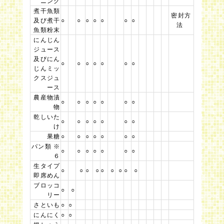
ニング
煮干魚類
密封方
及び煮干
○
○
○
○
○
○
○
法
魚類粉末
にんじん
ジュース
及びにん
○
○
○
○
○
○
○
じんミッ
クスジュ
ース
農産物漬
○
○
○
○
○
○
○
物
乾しいた
○
○
○
○
○
○
○
け
果糖
○
○
○
○
○
○
○
パン類 ※
○
○
○
○
○
○
○
６
生タイプ
○
○
○
○
○
○
○
○
○
即席めん
ブロッコ
○
○
リー
さといも
○
○
にんにく
○
○