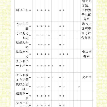
密封の
方法、
削りぶし
○
○
○
○
○
○
○
圧搾煮
干し配
合率
うに加工
塩うに
○
○
○
○
○
○
○
品
含有率
うにあえ
塩うに
○
○
○
○
○
○
○
もの
含有率
乾燥わか
○
○
○
○
○
○
○
め
塩蔵わか
食塩含
○
○
○
○
○
○
○
○
め
有率
チルドミ
ートボー
○
○
○
○
○
○
○
○
ル
チルドぎ
○
○
○
○
○
○
○
○
皮の率
ょうざ類
風味かま
○
○
○
○
○
○
○
○
ぼこ
精製ラー
○
○
○
○
○
○
○
ド
ショート
○
○
○
○
○
○
○