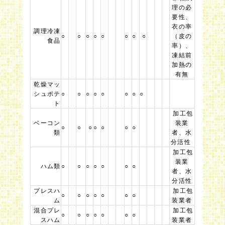
理の必
要性、
衣の率
調理冷凍
○
○
○
○
○
○
○
○
（皮の
食品
率）、
凍結前
加熱の
有無
乾燥マッ
シュポテ
○
○
○
○
○
○
○
○
ト
加工包
ベーコン
装業
○
○
○
○
○
○
○
類
者、水
分活性
加工包
装業
ハム類
○
○
○
○
○
○
○
者、水
分活性
プレスハ
加工包
○
○
○
○
○
○
○
ム
装業者
混合プレ
加工包
○
○
○
○
○
○
○
スハム
装業者