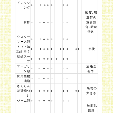
ドレッシ
○
○
○
○
○
○
○
ング
酸度､醸
造酢の
食酢
○
○
○
○
○
○
○
混合割
合､希釈
倍数
ウスター
○
○
○
○
○
○
○
ソース類
トマト加
○
○
○
○
○
○
○
○
○
○
形状
工品 ※５
乾燥スー
○
○
○
○
○
○
○
○
プ
マーガリ
油脂含
○
○
○
○
○
○
○
ン類
有率
食用植物
○
○
○
○
○
○
○
油脂
さくらん
果粒の
ぼ砂糖づ
○
○
○
○
○
○
○
○
○
大きさ
け
ジャム類
○
○
○
○
○
○
○
無脂乳
固形