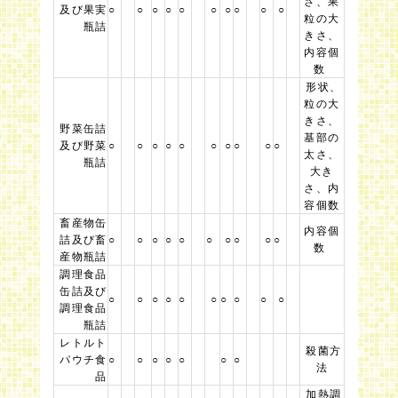
さ、果
及び果実
○
○
○
○
○
○
○
○
○
○
粒の大
瓶詰
きさ、
内容個
数
形状、
粒の大
きさ、
野菜缶詰
基部の
及び野菜
○
○
○
○
○
○
○
○
○
○
太さ、
瓶詰
大き
さ、内
容個数
畜産物缶
内容個
詰及び畜
○
○
○
○
○
○
○
○
○
○
数
産物瓶詰
調理食品
缶詰及び
○
○
○
○
○
○
○
○
○
○
調理食品
瓶詰
レトルト
殺菌方
パウチ食
○
○
○
○
○
○
○
法
品
加熱調