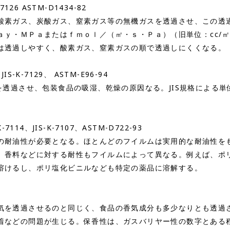
26 ASTM-D1434-82
素ガス、炭酸ガス、窒素ガス等の無機ガスを透過させ、この透
・ＭＰａまたはｆｍｏｌ／（㎡・ｓ・Ｐａ）（旧単位：cc/㎡･24
は透過しやすく、酸素ガス、窒素ガスの順で透過しにくくなる。
S-K-7129、 ASTM-E96-94
過させ、包装食品の吸湿、乾燥の原因なる。JIS規格による単位はg
-7114、JIS-K-7107、ASTM-D722-93
耐油性が必要となる。ほとんどのフイルムは実用的な耐油性を
、香料などに対する耐性もフイルムによって異なる。例えば、ポ
溶けるし、ポリ塩化ビニルなども特定の薬品に溶解する。
を透過させるのと同じく、食品の香気成分も多少なりとも透過
着などの問題が生じる。保香性は、ガスバリヤー性の数字とある