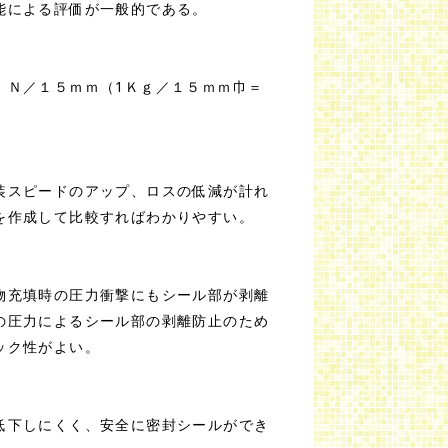
能による評価が一般的である。
Ｎ／１５ｍｍ（1Ｋｇ／１５ｍｍ巾＝
装スピードのアップ、ロスの低減が計れ
を作成して比較すればわかりやすい。
物充填時の圧力衝撃にもシール部が剥離
の圧力によるシール部の剥離防止のため
ック性がよい。
低下しにくく、安全に密封シールができ