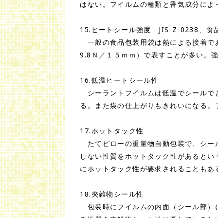
はない。フイルムの種類と香気成分によ
15.ヒートシール強度 JIS-Z-0238、食
一般の食品包装用袋は熱による接着であ
9.8Ｎ／１５ｍｍ）で表すことが多い。
16.低温ヒートシール性
シーラントフイルムは低温でシールでき
る。また袋の仕上がりもきれいになる。
17.ホットタック性
たてピローの重量物自動包装で、シール
しない性質をホットタック性があるとい
にホットタック性が要求されることもあ
18.夾雑物シール性
包装時にフイルムの内面（シール部）に