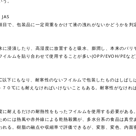
いう。
JAS
目で、包装品に一定荷重をかけて液の洩れがないかどうかを判
に浸漬したり、高湿度に放置すると吸水、膨潤し、本来のバリ
ルムを貼り合わせて使用することが多い(OPP/EVOH/PEなど)
以下にもなり、耐寒性のないフイルムで包装したものはしばし
－７０℃にも耐えなければいけないこともある。耐寒性がなけれ
に耐えるだけの耐熱性をもったフイルムを使用する必要がある
ためには熱風や赤外線による乾熱殺菌が、多水分系の食品は真空
われる。樹脂の融点や収縮率で評価できるが、変形、変色、内面