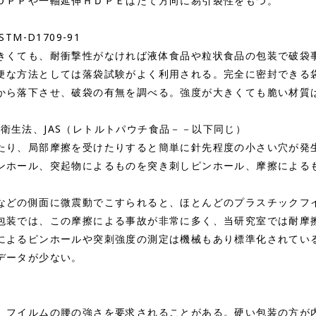
ＯＰＰや一軸延伸ＨＤＰＥはたて方向に易引裂性をもつ。
ASTM-D1709-91
くても、耐衝撃性がなければ液体食品や粒状食品の包装で破袋
便な方法としては落袋試験がよく利用される。完全に密封できる
から落下させ、破袋の有無を調べる。強度が大きくても脆い材質
食品衛生法、JAS（レトルトパウチ食品－－以下同じ）
り、局部摩擦を受けたりすると簡単に針先程度の小さい穴が発
ンホール、突起物によるものを突き刺しピンホール、摩擦による
どの側面に微震動でこすられると、ほとんどのプラスチックフ
包装では、この摩擦による事故が非常に多く、当研究室では耐摩
によるピンホールや突刺強度の測定は機械もあり標準化されてい
データが少ない。
フイルムの腰の強さを要求されることがある。硬い包装の方が