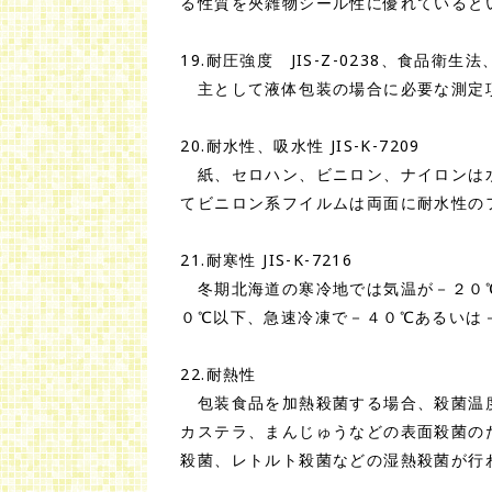
る性質を夾雑物シール性に優れていると
19.耐圧強度 JIS-Z-0238、食品衛生法、
主として液体包装の場合に必要な測定項
20.耐水性、吸水性 JIS-K-7209
紙、セロハン、ビニロン、ナイロンは水
てビニロン系フイルムは両面に耐水性のフイ
21.耐寒性 JIS-K-7216
冬期北海道の寒冷地では気温が－２０℃
０℃以下、急速冷凍で－４０℃あるいは
22.耐熱性
包装食品を加熱殺菌する場合、殺菌温度
カステラ、まんじゅうなどの表面殺菌の
殺菌、レトルト殺菌などの湿熱殺菌が行