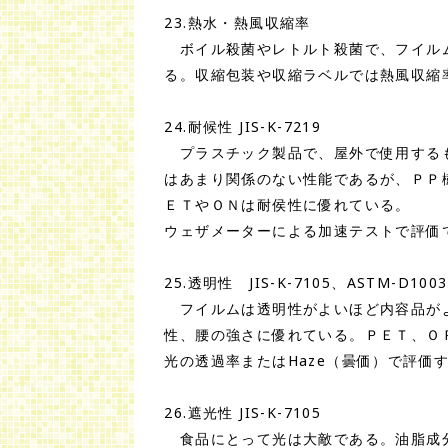
23.熱水・熱風収縮率
ボイル殺菌やレトルト殺菌で、フイルム
る。収縮包装や収縮ラベルでは熱風収縮
24.耐候性 JIS-K-7219
プラスチック製品で、屋外で使用するも
はあまり関係のない性能であるが、ＰＰ
ＥＴやＯＮは耐侯性に優れている。
ウェザメーターによる加速テストで評価
25.透明性 JIS-K-7105、ASTM-D1003
フイルムは透明性がよいほど内容品がよ
性、腰の強さに優れている。ＰＥＴ、Ｏ
光の透過率またはHaze（曇価）で評価
26.遮光性 JIS-K-7105
食品にとって光は大敵である。油脂成分