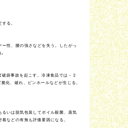
定する。
ヤー性、腰の強さなどを失う。したがっ
｡
ば破袋事故を起こす。冷凍食品では－２
ば脆化、破れ、ピンホールなどが生じる。
。
あるいは脱気包装してボイル殺菌、蒸気
密着などの有無も評価要因になる。