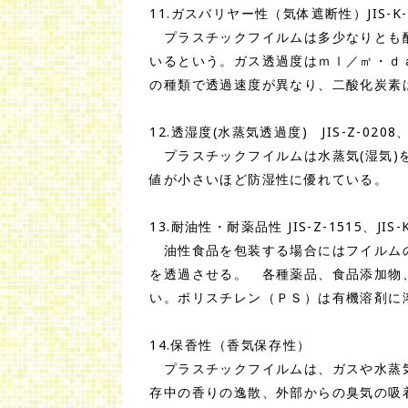
11.ガスバリヤー性（気体遮断性）JIS-K-71
プラスチックフイルムは多少なりとも酸
いるという。ガス透過度はｍｌ／㎡・ｄａｙ
の種類で透過速度が異なり、二酸化炭素
12.透湿度(水蒸気透過度) JIS-Z-0208、JI
プラスチックフイルムは水蒸気(湿気)を透
値が小さいほど防湿性に優れている。
13.耐油性・耐薬品性 JIS-Z-1515、JIS-K
油性食品を包装する場合にはフイルムの
を透過させる。 各種薬品、食品添加物
い。ポリスチレン（ＰＳ）は有機溶剤に
14.保香性（香気保存性）
プラスチックフイルムは、ガスや水蒸気
存中の香りの逸散、外部からの臭気の吸