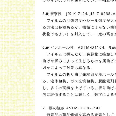
びやすいので引き裂きにくい。一軸延伸
5.耐衝撃性 JIS-K-7124､JIS-Z-0238､
フイルムの引張強度やシール強度が大き
る方法は各種あるが、機械によらない簡
状物でもよい）を封入して、一定の高さ
6.耐ピンホール性 ASTM-D1164、
フイルムは揉んだり、突起物に接触した
曲げや揉みによって生じるものを屈曲ピ
因かによって対策も異なる。
フイルムの折り曲げ先端部が段ボールな
る。液体包装、ガス充填包装、脱酸素剤
し、多くの実績を上げている。折り曲げ
的に評価することは難しく、数字による
7．腰の強さ ASTM-D-882-64T
包装品の商品価値を高める要素として、