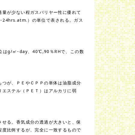
過量が少ない程ガスバリヤー性に優れて
hrs.atm.）の単位で表される。ガス
/㎡･day、40℃,90％RHで、この数
もつが、ＰＥやＣＰＰの単体は油脂成分
リエステル（ＰＥＴ）はアルカリに弱
させる。香気成分の透過が大きいと、保
程度比例するが、完全に一致するもので