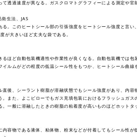
って透過速度が異なる。ガスクロマトグラフィーによる測定や官
品衛生法、JAS
る。このヒートシール部の引張強度をヒートシール強度と言い、
強度が大きいほど丈夫な袋である。
るほど自動包装機適性や作業性が良くなる。自動包装機では包
フイルムがどの程度の低温シール性をもつか、ヒートシール曲線
直後、シーラント樹脂が溶融状態でもシール強度があり、内容
う。また、よこピローでもガス充填包装におけるフラッシュガス
る。一般に溶融したときの樹脂の粘着度が高いものほどホットタ
内容物である液体、粘体物、粉末などが付着してもシール性が