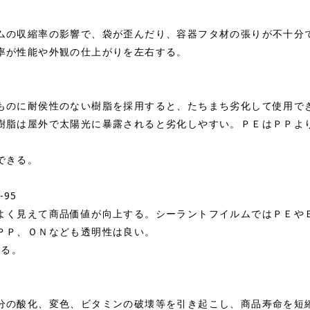
の収縮率の影響で、袋が歪んだり、容器フタ材の張りが不十分
率が性能や外観の仕上がりを左右する。
のに耐侯性のない樹脂を採用すると、たちまち劣化して使用で
樹脂は屋外で太陽光に暴露されると劣化しやすい。ＰＥはＰＰよ
できる。
-95
く見えて商品価値が向上する。シーラントフイルムではＰＥや
ＰＰ、ＯＮなども透明性は良い。
する。
の酸化、変色、ビタミンの破壊等を引き起こし、商品寿命を短