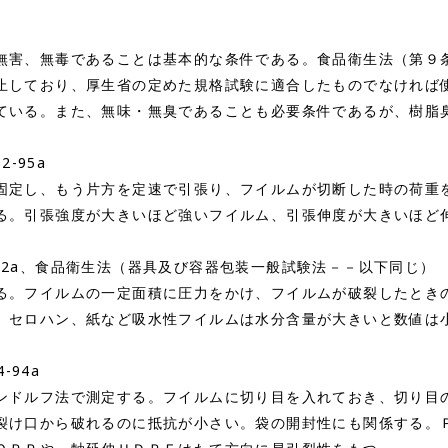
害、無毒であることは基本的な条件である。食品衛生法（第９
止しており、厚生省の定めた規格試験に適合したものでなければ
ている。また、無味・無臭であることも必要条件であるが、樹脂
2-95a
定し、もう片方を定速で引張り、フイルムが切断した時の荷重
る。引張強度が大きいほど強いフイルム、引張伸度が大きいほど
 D774-92a、食品衛生法（器具及び容器包装一般試験法－－以下同じ）
。フイルムの一定面積に圧力をかけ、フイルムが破裂したとき
。セロハン、紙など吸水性フイルムは水分含量が大きいと数値は
-94a
ドルフ法で測定する。フイルムに切り目を入れておき、切り目
裂け口から破れるのに抵抗が小さい。袋の開封性にも関係する。