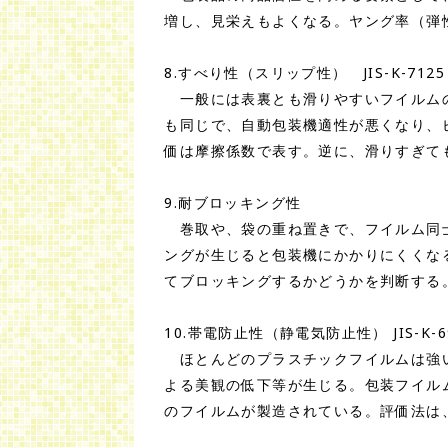
増し、見栄えもよくなる。ヤング率（弾
8.すべり性（スリップ性） JIS-K-7125
一般には表裏とも滑りやすいフイルムの
も同じで、自動包装機適性が悪くなり、
価は摩擦係数で表す。逆に、滑りすぎて
9.耐ブロッキング性
巻取や、袋の重ね置きで、フイルム同士
ングが生じると包装機にかかりにくくな
てブロッキングするかどうかを判断する
10.帯電防止性（静電気防止性） JIS-K-6
ほとんどのプラスチックフイルムは強い
よる美観の低下等が生じる。包装フイル
のフイルムが製造されている。評価法は