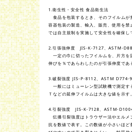
1.衛生性・安全性 食品衛生法
食品を包装するとき、そのフイルムが無
容器包装の製造、輸入、販売、使用を禁
では自主規制を実施して安全性を確保し
2.引張強伸度 JIS-K-7127、ASTM-D88
一定の巾に切ったフイルムを、片方を固
伸びを％であらわしたのが引張伸度であ
3.破裂強度 JIS-P-8112、ASTM
一般にはミューレン型試験機で測定する
Ｔなどの延伸フイルムは大きな値を示す
4.引裂強度 JIS-K-7128、ASTM-D1004
伝播引裂強度はトラウザー法やエルメン
抗を数値で表す。この数値が小さいほど