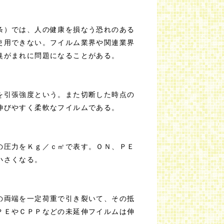
条）では、人の健康を損なう恐れのある
使用できない。フイルム業界や関連業界
臭がまれに問題になることがある。
を引張強度という。また切断した時点の
伸びやすく柔軟なフイルムである。
の圧力をＫｇ／ｃ㎡で表す。ＯＮ、ＰＥ
小さくなる。
の両端を一定荷重で引き裂いて、その抵
ＰＥやＣＰＰなどの未延伸フイルムは伸