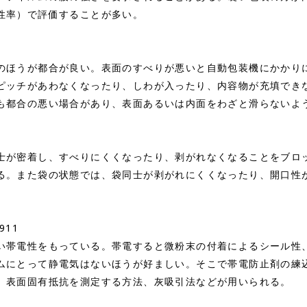
性率）で評価することが多い。
ほうが都合が良い。表面のすべりが悪いと自動包装機にかかり
ピッチがあわなくなったり、しわが入ったり、内容物が充填でき
も都合の悪い場合があり、表面あるいは内面をわざと滑らないよ
が密着し、すべりにくくなったり、剥がれなくなることをブロ
る。また袋の状態では、袋同士が剥がれにくくなったり、開口性
。
911
帯電性をもっている。帯電すると微粉末の付着によるシール性
ムにとって静電気はないほうが好ましい。そこで帯電防止剤の練
、表面固有抵抗を測定する方法、灰吸引法などが用いられる。